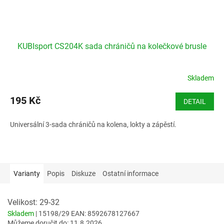
KUBIsport CS204K sada chráničů na kolečkové brusle
Skladem
195 Kč
DETAIL
Universální 3-sada chráničů na kolena, lokty a zápěstí.
Varianty
Popis
Diskuze
Ostatní informace
Velikost: 29-32
Skladem
| 15198/29
EAN:
8592678127667
Můžeme doručit do:
11.8.2026