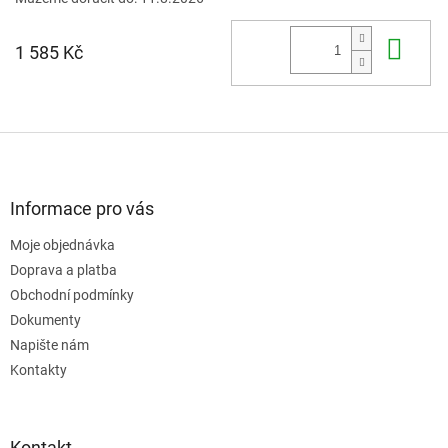
Do 
1 585 Kč
Z
á
p
a
Informace pro vás
t
Moje objednávka
í
Doprava a platba
Obchodní podmínky
Dokumenty
Napište nám
Kontakty
Kontakt