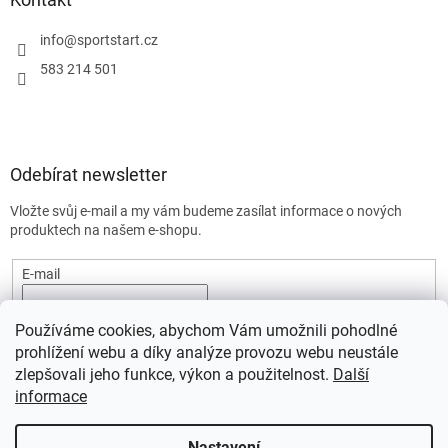
info
@
sportstart.cz
583 214 501
Odebírat newsletter
Vložte svůj e-mail a my vám budeme zasílat informace o nových
produktech na našem e-shopu.
E-mail
Vložením e-mailu souhlasíte s
podmínkami ochrany osobních
Používáme cookies, abychom Vám umožnili pohodlné
údajů.
prohlížení webu a díky analýze provozu webu neustále
PŘIHLÁSIT SE
zlepšovali jeho funkce, výkon a použitelnost.
Další
informace
Nastavení