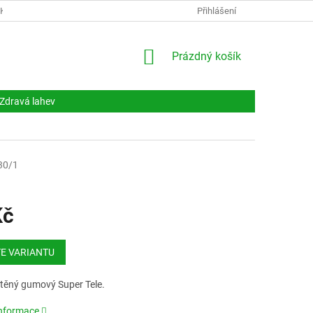
NKY
DOKUMENTY
NAPIŠTE NÁM
Přihlášení
KONTAKTY
NÁKUPNÍ
Prázdný košík
KOŠÍK
Zdravá lahev
30/1
Kč
E VARIANTU
štěný gumový Super Tele.
informace