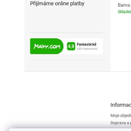
Přijímáme online platby
Barva
Sklad
Z
á
p
a
t
Informac
í
Moje objed
Doprava a 
Obchodní 