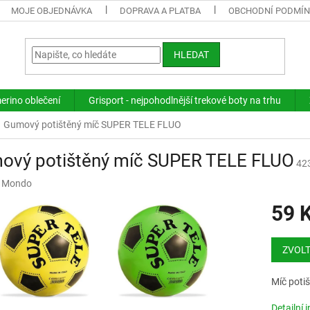
MOJE OBJEDNÁVKA
DOPRAVA A PLATBA
OBCHODNÍ PODMÍ
HLEDAT
merino oblečení
Grisport - nejpohodlnější trekové boty na trhu
Gumový potištěný míč SUPER TELE FLUO
ový potištěný míč SUPER TELE FLUO
42
:
Mondo
59 
Měrná
cena:
ZVOLT
Míč poti
Detailní 