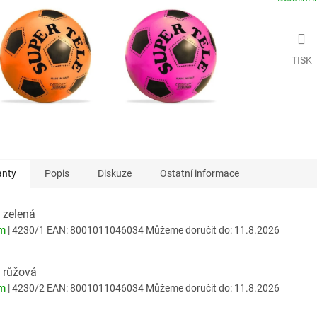
TISK
anty
Popis
Diskuze
Ostatní informace
 zelená
em
| 4230/1
EAN:
8001011046034
Můžeme doručit do:
11.8.2026
 růžová
em
| 4230/2
EAN:
8001011046034
Můžeme doručit do:
11.8.2026