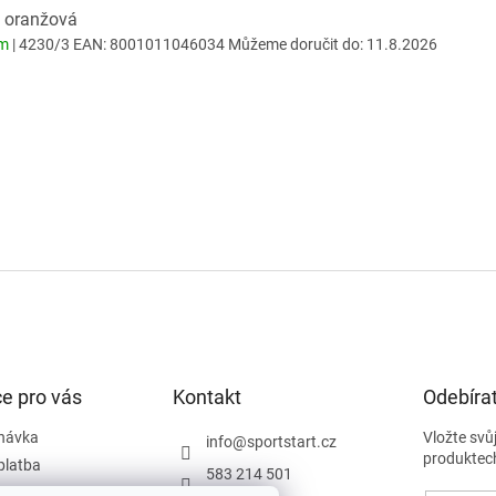
: oranžová
em
| 4230/3
EAN:
8001011046034
Můžeme doručit do:
11.8.2026
e pro vás
Kontakt
Odebírat
návka
Vložte svů
info
@
sportstart.cz
produktec
platba
583 214 501
podmínky