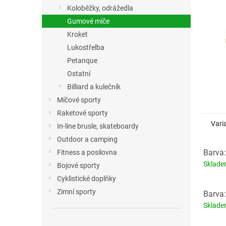
n
Koloběžky, odrážedla
e
Gumové míče
l
Kroket
Lukostřelba
Petanque
Ostatní
Billiard a kulečník
Míčové sporty
Raketové sporty
Vari
In-line brusle, skateboardy
Outdoor a camping
Barva:
Fitness a posilovna
Sklad
Bojové sporty
Cyklistické doplňky
Zimní sporty
Barva:
Sklad