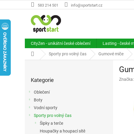
Přejít
583 214 501
info@sportstart.cz
na
obsah
CityZen - unikátní české oblečení
Lasting - české 
Domů
Sporty pro volný čas
Gumové míče
P
Gum
o
Přeskočit
s
Kategorie
Značka
kategorie
t
r
Oblečení
a
Boty
n
Vodní sporty
n
í
Sporty pro volný čas
p
Šipky a terče
a
Houpačky a houpací sítě