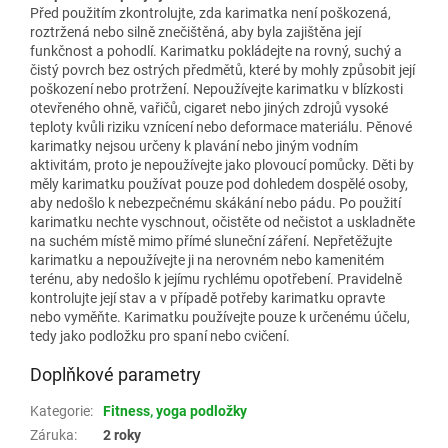
Před použitím zkontrolujte, zda karimatka není poškozená,
roztržená nebo silně znečištěná, aby byla zajištěna její
funkčnost a pohodlí. Karimatku pokládejte na rovný, suchý a
čistý povrch bez ostrých předmětů, které by mohly způsobit její
poškození nebo protržení. Nepoužívejte karimatku v blízkosti
otevřeného ohně, vařičů, cigaret nebo jiných zdrojů vysoké
teploty kvůli riziku vznícení nebo deformace materiálu. Pěnové
karimatky nejsou určeny k plavání nebo jiným vodním
aktivitám, proto je nepoužívejte jako plovoucí pomůcky. Děti by
měly karimatku používat pouze pod dohledem dospělé osoby,
aby nedošlo k nebezpečnému skákání nebo pádu. Po použití
karimatku nechte vyschnout, očistěte od nečistot a uskladněte
na suchém místě mimo přímé sluneční záření. Nepřetěžujte
karimatku a nepoužívejte ji na nerovném nebo kamenitém
terénu, aby nedošlo k jejímu rychlému opotřebení. Pravidelně
kontrolujte její stav a v případě potřeby karimatku opravte
nebo vyměňte. Karimatku používejte pouze k určenému účelu,
tedy jako podložku pro spaní nebo cvičení.
Doplňkové parametry
Kategorie
:
Fitness, yoga podložky
Záruka
:
2 roky