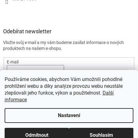
Odebírat newsletter
Vložte svůj e-mail a my vám budeme zasílat informace o nových
produktech na našem e-shopu.
E-mail
Vložením e-mailu souhlasíte s
podmínkami ochrany osobních
Používáme cookies, abychom Vám umožnili pohodlné
údajů.
prohlížení webu a díky analýze provozu webu neustále
PŘIHLÁSIT SE
zlepšovali jeho funkce, výkon a použitelnost.
Další
informace
Nastavení
Vytvořil Shoptet
Odmítnout
Souhlasím
Copyright 2026
SportStart.cz
. Všechna práva vyhrazena.