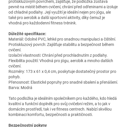
protiskluzovým povrchem, zajišťuje, že podložka zůstává
pevně na místě během cvičení, chrání před odřeninami a izoluje
od chladné podlahy. Její využití je ideální nejen pro jógu, ale
také pro aerobik a další sportovní aktivity, díky čemuž je
vhodná pro každodenní fitness trénink.
Důležité specifikace:
Materiál: Odolné PVC, lehké pro snadnou manipulaci a čištění.
Protiskluzový povrch: Zajišťuje stabilitu a bezpečnost během
cvičení.
Izolační vlastnosti: Chrání před prochladnutím z podlahy.
Flexibilita použití: Vhodná pro jógu, aerobik a mnoho dalších
cvičení.
Rozměry: 173 x 61 x 0,4 cm, poskytuje dostatečný prostor pro
pohyb.
Přenosnost: Elastické popruhy pro snadné sbalení a přenášení.
Barva: Modrá
Tato podložka je ideálním společníkem pro každého, kdo hledá
kvalitní a funkční doplněk pro svůj cvičební režim, a to jak v
domácím prostředí, tak i ve fitness centrech. Nabízí skvělou
kombinaci komfortu, bezpečnosti a praktičnosti.
Bezpečnostní pokyny