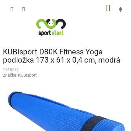
Přejít
NÁKUP
na
obsah
KOŠÍK
KUBIsport D80K Fitness Yoga
podložka 173 x 61 x 0,4 cm, modrá
17156/2
Značka:
KUBIsport