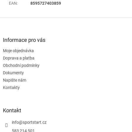
EAN
:
8595727403859
Z
á
p
a
Informace pro vás
t
Moje objednávka
í
Doprava a platba
Obchodní podmínky
Dokumenty
Napište nám
Kontakty
Kontakt
info
@
sportstart.cz
583 214 501