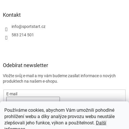
Kontakt
info
@
sportstart.cz
583 214 501
Odebírat newsletter
Vložte svůj e-mail a my vám budeme zasílat informace o nových
produktech na našem e-shopu.
E-mail
Vložením e-mailu souhlasíte s
podmínkami ochrany osobních
Používáme cookies, abychom Vám umožnili pohodlné
údajů.
prohlížení webu a díky analýze provozu webu neustále
PŘIHLÁSIT SE
zlepšovali jeho funkce, výkon a použitelnost.
Další