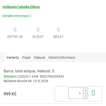
Velikostní tabulka Elbrus
Detailní informace
ZEPTAT SE
HLÍDAT
SDÍLET
Varianty
Popis
Diskuze
Ostatní informace
Barva: total eclipse, Velikost: S
Skladem
| 22020/1
EAN:
5902786350933
Můžeme doručit do:
10.8.2026
Do 
999 Kč