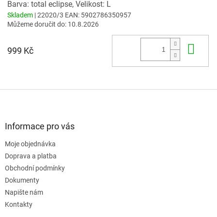
Barva: total eclipse, Velikost: L
Skladem
| 22020/3
EAN:
5902786350957
Můžeme doručit do:
10.8.2026
Do 
999 Kč
Z
á
p
a
Informace pro vás
t
Moje objednávka
í
Doprava a platba
Obchodní podmínky
Dokumenty
Napište nám
Kontakty