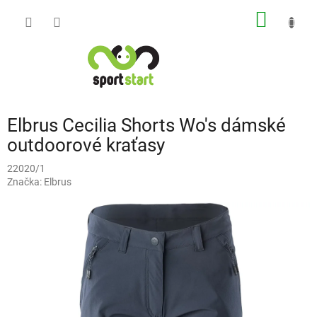
Přejít
NÁKUP
na
obsah
KOŠÍK
Elbrus Cecilia Shorts Wo's dámské
outdoorové kraťasy
22020/1
Značka:
Elbrus