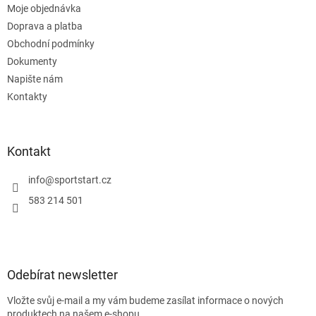
Moje objednávka
í
Doprava a platba
Obchodní podmínky
Dokumenty
Napište nám
Kontakty
Kontakt
info
@
sportstart.cz
583 214 501
Odebírat newsletter
Vložte svůj e-mail a my vám budeme zasílat informace o nových
produktech na našem e-shopu.