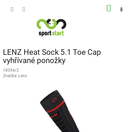
Přejít
NÁKUP
na
obsah
KOŠÍK
LENZ Heat Sock 5.1 Toe Cap
vyhřívané ponožky
18354/2
Značka:
Lenz