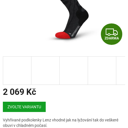
Z
ZDARMA
D
A
R
M
A
2 069 Kč
Měrná
cena:
ZVOLTE VARIANTU
Vyhřívané podkolenky Lenz vhodné jak na lyžování tak do veškeré
obuvi v chladném počasí.