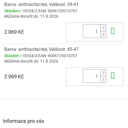
Barva: anthracite/red, Velikost: 39-41
Skladem
| 18354/2
EAN:
9006729210707
Můžeme doručit do:
11.8.2026
Do 
2 069 Kč
Barva: anthracite/red, Velikost: 45-47
Skladem
| 18354/4
EAN:
9006729410701
Můžeme doručit do:
11.8.2026
Do 
2 069 Kč
Z
á
p
a
Informace pro vás
t