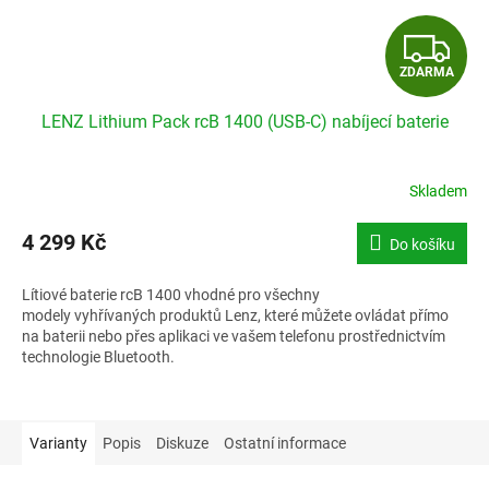
Z
ZDARMA
D
LENZ Lithium Pack rcB 1400 (USB-C) nabíjecí baterie
A
R
Skladem
M
4 299 Kč
Do košíku
A
Lítiové baterie rcB 1400 vhodné pro všechny
modely vyhřívaných produktů Lenz, které můžete ovládat přímo
na baterii nebo přes aplikaci ve vašem telefonu prostřednictvím
technologie Bluetooth.
Varianty
Popis
Diskuze
Ostatní informace