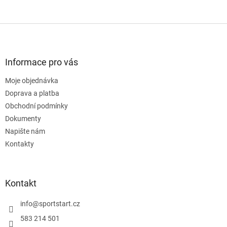
Z
á
p
a
Informace pro vás
t
Moje objednávka
í
Doprava a platba
Obchodní podmínky
Dokumenty
Napište nám
Kontakty
Kontakt
info
@
sportstart.cz
583 214 501