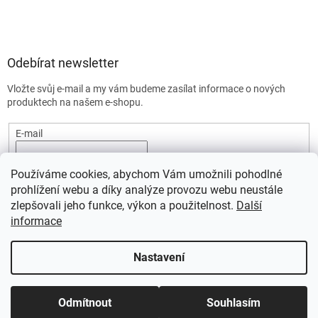
Odebírat newsletter
Vložte svůj e-mail a my vám budeme zasílat informace o nových
produktech na našem e-shopu.
E-mail
Vložením e-mailu souhlasíte s
podmínkami ochrany osobních
Používáme cookies, abychom Vám umožnili pohodlné
údajů.
prohlížení webu a díky analýze provozu webu neustále
PŘIHLÁSIT SE
zlepšovali jeho funkce, výkon a použitelnost.
Další
informace
Nastavení
Vytvořil Shoptet
Odmítnout
Souhlasím
Copyright 2026
SportStart.cz
. Všechna práva vyhrazena.