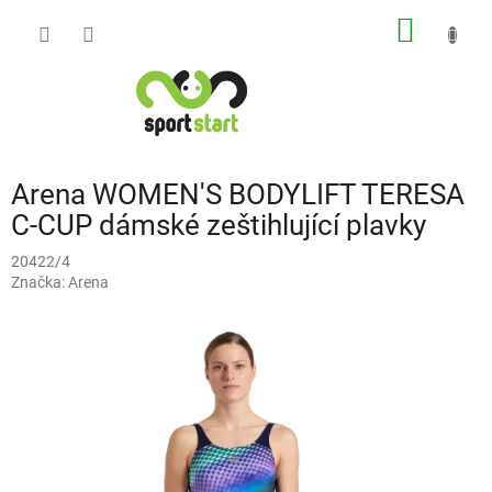
Přejít
NÁKUP
na
obsah
KOŠÍK
Arena WOMEN'S BODYLIFT TERESA
C-CUP dámské zeštihlující plavky
20422/4
Značka:
Arena