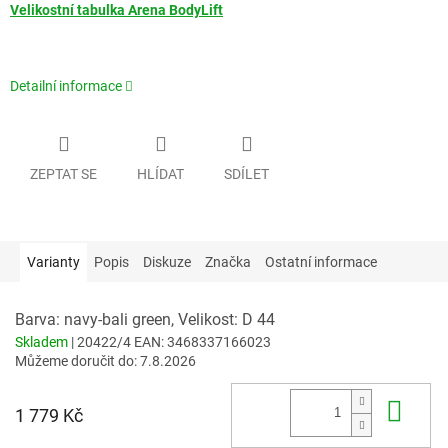
Velikostní tabulka Arena BodyLift
Detailní informace
ZEPTAT SE
HLÍDAT
SDÍLET
Varianty
Popis
Diskuze
Značka
Ostatní informace
Barva: navy-bali green, Velikost: D 44
Skladem
| 20422/4
EAN:
3468337166023
Můžeme doručit do:
7.8.2026
Do 
1 779 Kč