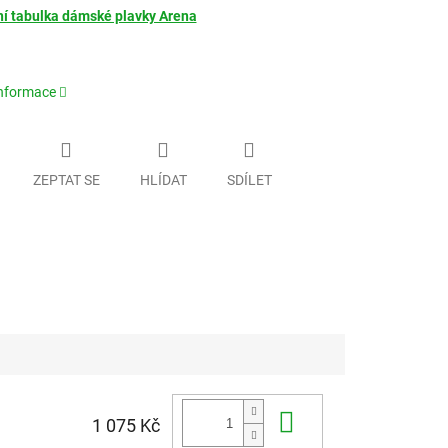
ní tabulka dámské plavky Arena
informace
ZEPTAT SE
HLÍDAT
SDÍLET
Do košíku
1 075 Kč