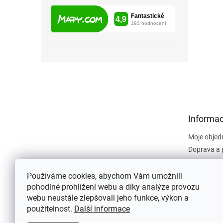
Z
á
p
a
t
Informac
í
Moje objed
Doprava a 
Obchodní 
Dokument
Používáme cookies, abychom Vám umožnili
pohodlné prohlížení webu a díky analýze provozu
Napište n
webu neustále zlepšovali jeho funkce, výkon a
Kontakty
použitelnost.
Další informace