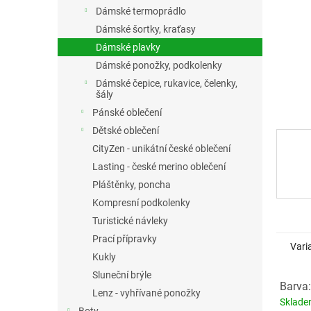
n
Dámské termoprádlo
e
Dámské šortky, kraťasy
l
Dámské plavky
Dámské ponožky, podkolenky
Dámské čepice, rukavice, čelenky,
šály
Pánské oblečení
Dětské oblečení
CityZen - unikátní české oblečení
Lasting - české merino oblečení
Pláštěnky, poncha
Kompresní podkolenky
Turistické návleky
Prací přípravky
Vari
Kukly
Sluneční brýle
Barva:
Lenz - vyhřívané ponožky
Sklad