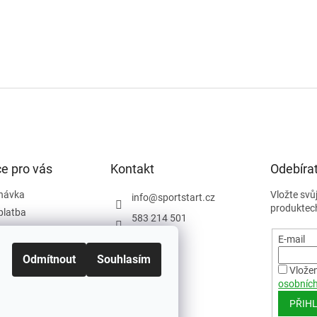
e pro vás
Kontakt
Odebírat
návka
Vložte svů
info
@
sportstart.cz
produktec
platba
583 214 501
podmínky
E-mail
y
Odmítnout
Souhlasím
ám
Vložen
osobních
PŘIHL