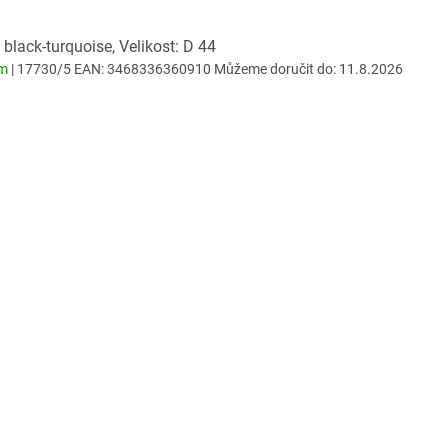
 black-turquoise, Velikost: D 44
em
| 17730/5
EAN:
3468336360910
Můžeme doručit do:
11.8.2026