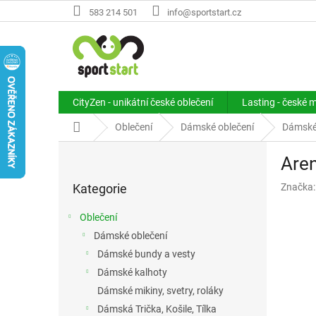
Přejít
583 214 501
info@sportstart.cz
na
obsah
CityZen - unikátní české oblečení
Lasting - české 
Domů
Oblečení
Dámské oblečení
Dámské
P
Are
o
Přeskočit
s
Kategorie
Značka
kategorie
t
r
Oblečení
a
Dámské oblečení
n
Dámské bundy a vesty
n
í
Dámské kalhoty
p
Dámské mikiny, svetry, roláky
a
Dámská Trička, Košile, Tílka