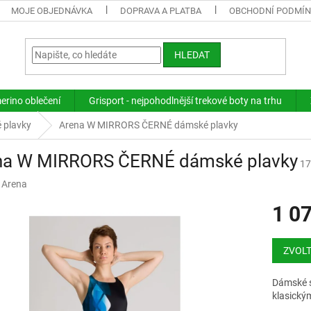
MOJE OBJEDNÁVKA
DOPRAVA A PLATBA
OBCHODNÍ PODMÍ
HLEDAT
merino oblečení
Grisport - nejpohodlnější trekové boty na trhu
 plavky
Arena W MIRRORS ČERNÉ dámské plavky
na W MIRRORS ČERNÉ dámské plavky
17
:
Arena
1 0
Měrná
cena:
ZVOLT
Dámské s
klasickým