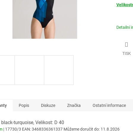
Velikost
Detailní 
TISK
anty
Popis
Diskuze
Značka
Ostatní informace
 black-turquoise, Velikost: D 40
em
| 17730/3
EAN:
3468336361337
Můžeme doručit do:
11.8.2026