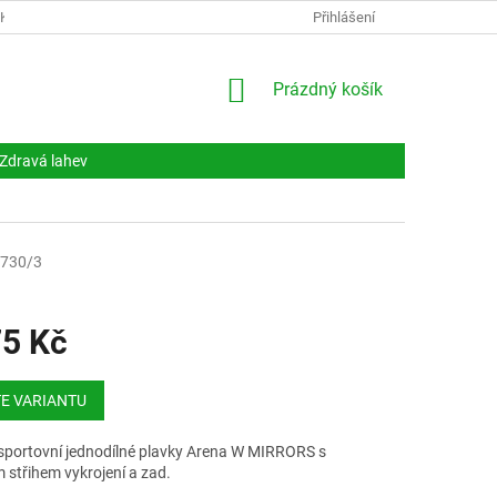
NKY
DOKUMENTY
NAPIŠTE NÁM
Přihlášení
KONTAKTY
NÁKUPNÍ
Prázdný košík
KOŠÍK
Zdravá lahev
730/3
75 Kč
E VARIANTU
portovní jednodílné plavky Arena W MIRRORS s
 střihem vykrojení a zad.