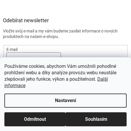
Odebírat newsletter
Vložte svůj e-mail a my vám budeme zasílat informace o nových
produktech na našem e-shopu.
E-mail
Vložením e-mailu souhlasíte s
podmínkami ochrany osobních
Používáme cookies, abychom Vám umožnili pohodlné
údajů.
prohlížení webu a díky analýze provozu webu neustále
PŘIHLÁSIT SE
zlepšovali jeho funkce, výkon a použitelnost.
Další
informace
Nastavení
Vytvořil Shoptet
Odmítnout
Souhlasím
Copyright 2026
SportStart.cz
. Všechna práva vyhrazena.