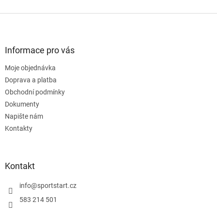
Z
á
p
a
Informace pro vás
t
Moje objednávka
í
Doprava a platba
Obchodní podmínky
Dokumenty
Napište nám
Kontakty
Kontakt
info
@
sportstart.cz
583 214 501