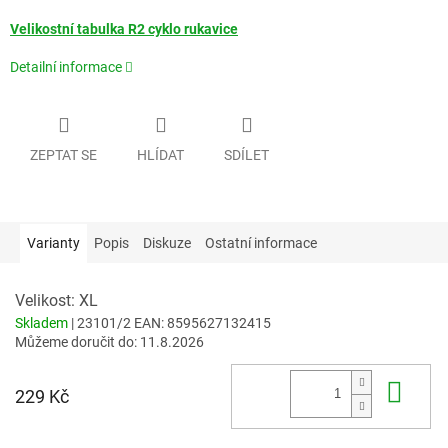
Velikostní tabulka R2 cyklo rukavice
Detailní informace
ZEPTAT SE
HLÍDAT
SDÍLET
Varianty
Popis
Diskuze
Ostatní informace
Velikost: XL
Skladem
| 23101/2
EAN:
8595627132415
Můžeme doručit do:
11.8.2026
Do 
229 Kč