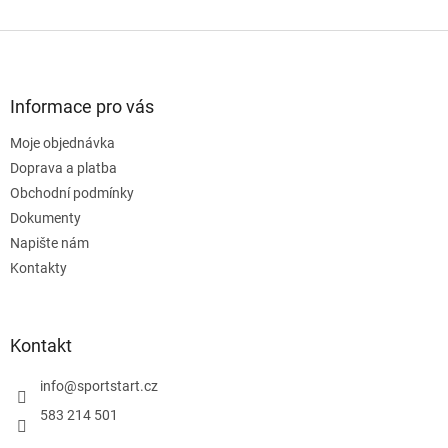
Z
á
p
a
Informace pro vás
t
Moje objednávka
í
Doprava a platba
Obchodní podmínky
Dokumenty
Napište nám
Kontakty
Kontakt
info
@
sportstart.cz
583 214 501