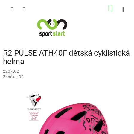
Přejít
NÁKUP
na
obsah
KOŠÍK
R2 PULSE ATH40F dětská cyklistická
helma
22873/2
Značka:
R2