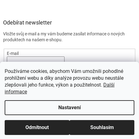
Odebírat newsletter
Vložte svůj e-mail a my vám budeme zasílat informace o nových
produktech na našem e-shopu.
E-mail
Vložením e-mailu souhlasíte s
podmínkami ochrany osobních
Používáme cookies, abychom Vám umožnili pohodlné
údajů.
prohlížení webu a díky analýze provozu webu neustále
PŘIHLÁSIT SE
zlepšovali jeho funkce, výkon a použitelnost.
Další
informace
Nastavení
Vytvořil Shoptet
Odmítnout
Souhlasím
Copyright 2026
SportStart.cz
. Všechna práva vyhrazena.