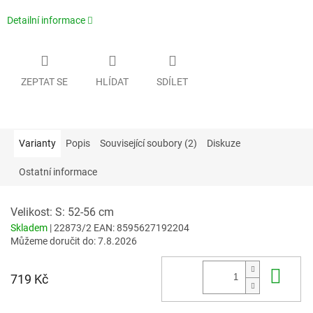
Detailní informace
ZEPTAT SE
HLÍDAT
SDÍLET
Varianty
Popis
Související soubory (2)
Diskuze
Ostatní informace
Velikost: S: 52-56 cm
Skladem
| 22873/2
EAN:
8595627192204
Můžeme doručit do:
7.8.2026
Do 
719 Kč