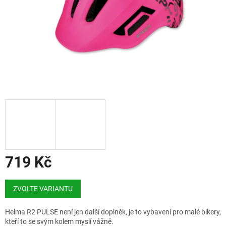
719 Kč
Měrná
cena:
ZVOLTE VARIANTU
Helma R2 PULSE není jen další doplněk, je to vybavení pro malé bikery,
kteří to se svým kolem myslí vážně.