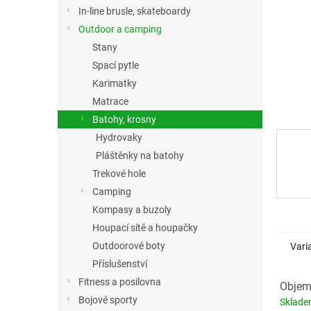
n
In-line brusle, skateboardy
e
Outdoor a camping
l
Stany
Spací pytle
Karimatky
Matrace
Batohy, krosny
Hydrovaky
Pláštěnky na batohy
Trekové hole
Camping
Kompasy a buzoly
Houpací sítě a houpačky
Outdoorové boty
Vari
Příslušenství
Fitness a posilovna
Objem:
Bojové sporty
Sklad