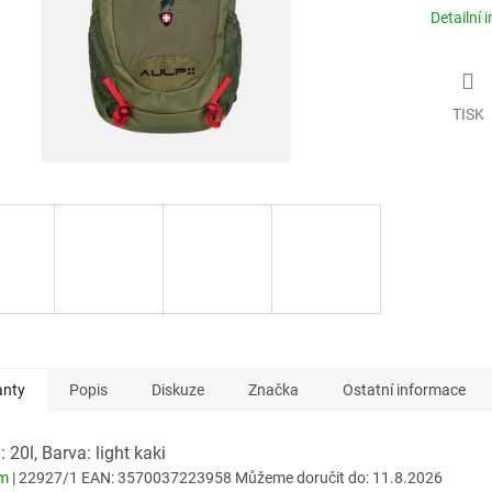
Detailní 
TISK
anty
Popis
Diskuze
Značka
Ostatní informace
 20l, Barva: light kaki
em
| 22927/1
EAN:
3570037223958
Můžeme doručit do:
11.8.2026