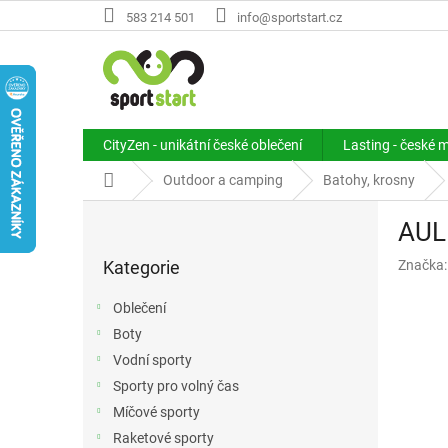
Přejít
583 214 501
info@sportstart.cz
na
obsah
CityZen - unikátní české oblečení
Lasting - české 
Domů
Outdoor a camping
Batohy, krosny
P
AULP
o
Přeskočit
s
Kategorie
Značka
kategorie
t
r
Oblečení
a
Boty
n
Vodní sporty
n
í
Sporty pro volný čas
p
Míčové sporty
a
Raketové sporty