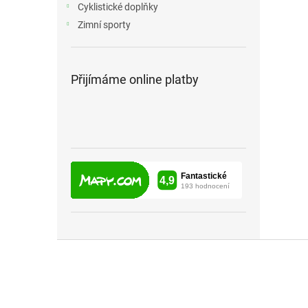
Cyklistické doplňky
Zimní sporty
Přijímáme online platby
Z
á
p
a
t