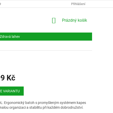
NKY
DOKUMENTY
NAPIŠTE NÁM
Přihlášení
KONTAKTY
NÁKUPNÍ
Prázdný košík
KOŠÍK
Zdravá lahev
99 Kč
E VARIANTU
L: Ergonomický batoh s promyšleným systémem kapes
alou organizaci a stabilitu při každém dobrodružství.