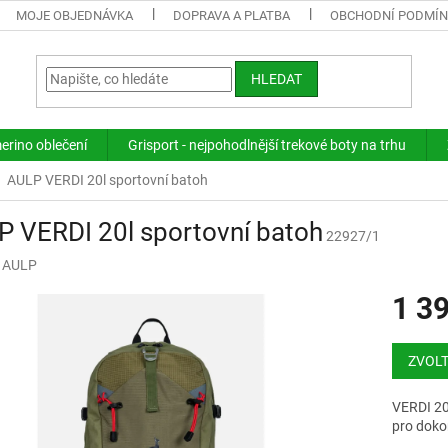
MOJE OBJEDNÁVKA
DOPRAVA A PLATBA
OBCHODNÍ PODMÍ
HLEDAT
merino oblečení
Grisport - nejpohodlnější trekové boty na trhu
AULP VERDI 20l sportovní batoh
 VERDI 20l sportovní batoh
22927/1
:
AULP
1 3
Měrná
cena:
ZVOLT
VERDI 20
pro dokon